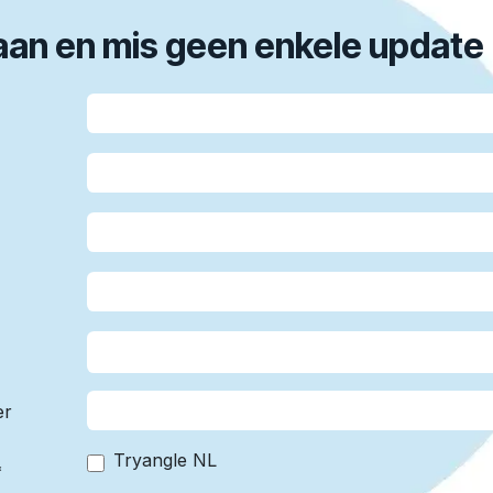
 aan en mis geen enkele update
er
Tryangle NL
*