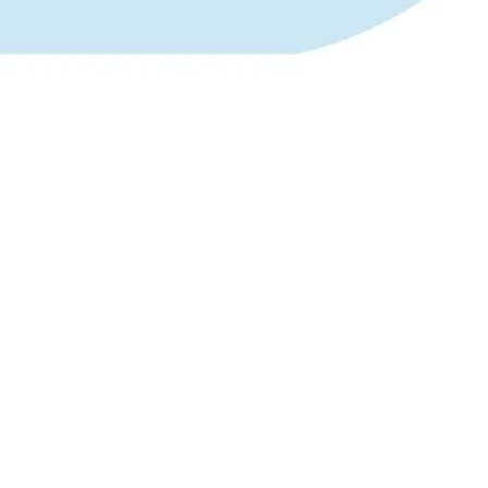
uws, werkgeluk inspiratie en leuke extra’s zoals gratis downloads of
ng at Work
V
welzijn en werkgeluk van medewerkers. We
rijfsstrategie voor meer engagement, hogere
ncrete tools, tips en inzichten voor meer