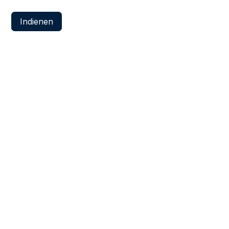
Indienen
 webinars. Natuurlijk kan je steeds uitschrijven
olg ons
www.tryangle.be
info@
tryangle.be
+32 491 06 75 74